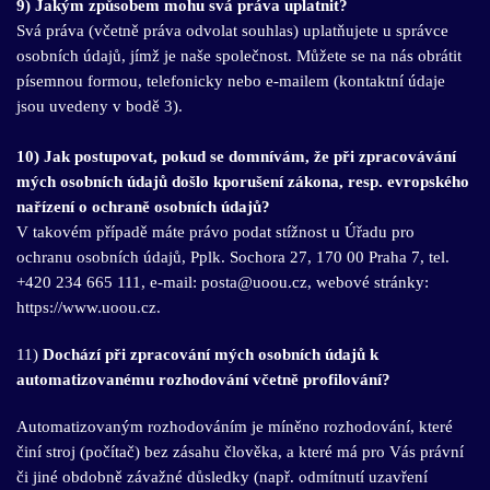
9) Jakým způsobem mohu svá práva uplatnit?
Svá práva (včetně práva odvolat souhlas) uplatňujete u správce
osobních údajů, jímž je naše společnost. Můžete se na nás obrátit
písemnou formou, telefonicky nebo e-mailem (kontaktní údaje
jsou uvedeny v bodě 3).
10) Jak postupovat, pokud se domnívám, že při zpracovávání
mých osobních údajů došlo kporušení zákona, resp. evropského
nařízení o ochraně osobních údajů?
V takovém případě máte právo podat stížnost u Úřadu pro
ochranu osobních údajů, Pplk. Sochora 27, 170 00 Praha 7, tel.
+420 234 665 111, e-mail:
posta@uoou.cz
, webové stránky:
https://www.uoou.cz
.
11)
Dochází při zpracování mých osobních údajů k
automatizovanému rozhodování včetně profilování?
Automatizovaným rozhodováním je míněno rozhodování, které
činí stroj (počítač) bez zásahu člověka, a které má pro Vás právní
či jiné obdobně závažné důsledky (např. odmítnutí uzavření