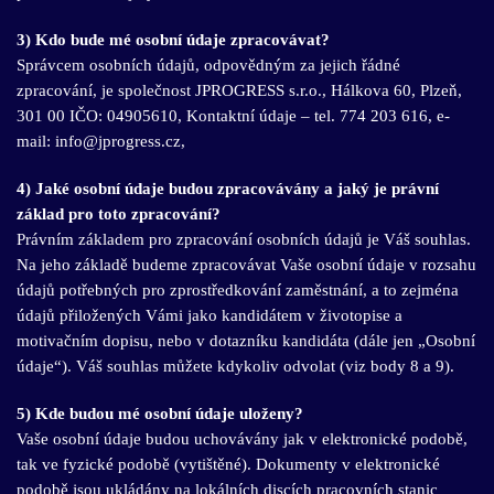
3) Kdo bude mé osobní údaje zpracovávat?
Správcem osobních údajů, odpovědným za jejich řádné
zpracování, je společnost JPROGRESS s.r.o., Hálkova 60, Plzeň,
301 00 IČO: 04905610, Kontaktní údaje – tel.
774 203 616
, e-
mail:
info@jprogress.cz
,
4) Jaké osobní údaje budou zpracovávány a jaký je právní
základ pro toto zpracování?
Právním základem pro zpracování osobních údajů je Váš souhlas.
Na jeho základě budeme zpracovávat Vaše osobní údaje v rozsahu
údajů potřebných pro zprostředkování zaměstnání, a to zejména
údajů přiložených Vámi jako kandidátem v životopise a
motivačním dopisu, nebo v dotazníku kandidáta (dále jen „Osobní
údaje“). Váš souhlas můžete kdykoliv odvolat (viz body 8 a 9).
5) Kde budou mé osobní údaje uloženy?
Vaše osobní údaje budou uchovávány jak v elektronické podobě,
tak ve fyzické podobě (vytištěné). Dokumenty v elektronické
podobě jsou ukládány na lokálních discích pracovních stanic