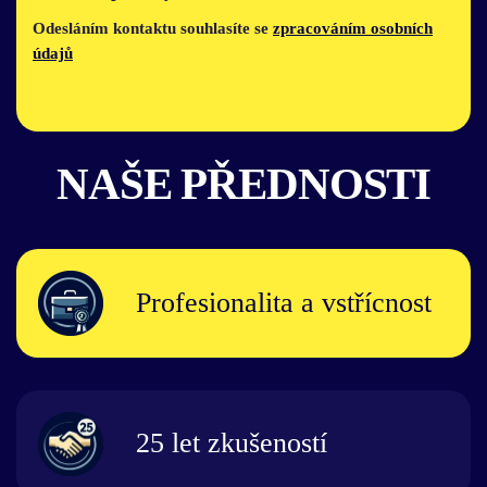
Odesláním kontaktu souhlasíte se
zpracováním osobních
údajů
NAŠE PŘEDNOSTI
Profesionalita a vstřícnost
25 let zkušeností